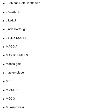
Kuchibue Golf Gentleman
LACOSTE
LILALU
Linda Hartough
LYLE & SCOTT
MAGGIA
MARTON MILLS
Masda golf
master-piece
MCF
MIZUNO
MOCO
Munsingwear