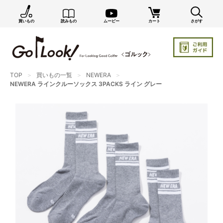
買いもの
読みもの
ムービー
カート
さがす
×
GO/LOOK! からのお知らせ（受信設定）
新商品情報や編集部のオススメ、オトクな情報・買い
忘れ通知等を受信できます。
まだご登録でない方はぜひ！
TOP
買いもの一覧
NEWERA
NEWERA ラインクルーソックス 3PACKS ライン グレー
店長ジャック厳選の新作商品情報をいち早くお届け（メルマガ）
編集部セレクトのスタイル提案・お得情報（ダイレクトメール）
カートに残っている商品のお知らせ（買い忘れ通知）
お知らせを受け取る
いつでもメール内のリンクから配信停止できます