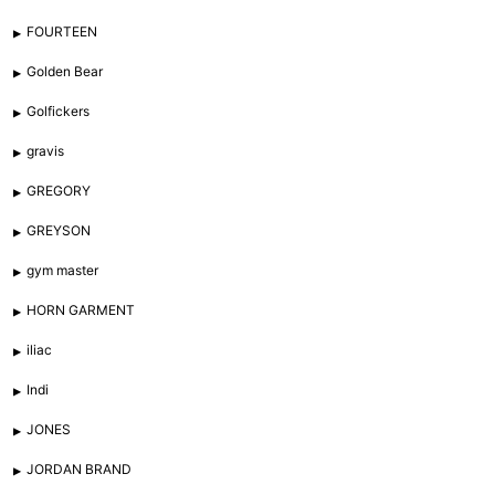
FOURTEEN
Golden Bear
Golfickers
gravis
GREGORY
GREYSON
gym master
HORN GARMENT
iliac
Indi
JONES
JORDAN BRAND