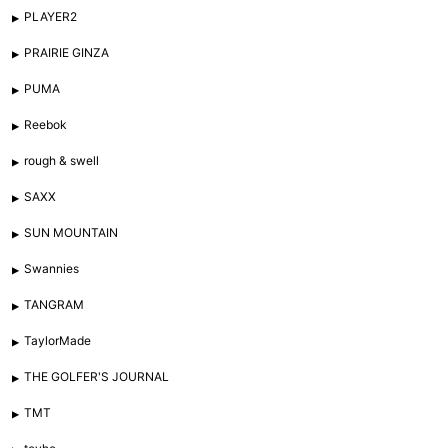
PLAYER2
PRAIRIE GINZA
PUMA
Reebok
rough & swell
SAXX
SUN MOUNTAIN
Swannies
TANGRAM
TaylorMade
THE GOLFER'S JOURNAL
TMT