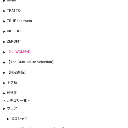
tovho
TRATTO
TRUE linkswear
VICE GOLF
ZEROFIT
【for WOMEN】
【The Club House Selection】
【限定商品】
ギア猿
迷迭香
＜カテゴリ一覧＞
ウェア
ポロシャツ