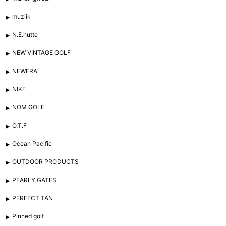
muziik
N.E.hutte
NEW VINTAGE GOLF
NEWERA
NIKE
NOM GOLF
O.T.F
Ocean Pacific
OUTDOOR PRODUCTS
PEARLY GATES
PERFECT TAN
Pinned golf