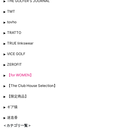
THE GOLFER'S JOURNAL
TMT
tovho
TRATTO
TRUE linkswear
VICE GOLF
ZEROFIT
【for WOMEN】
【The Club House Selection】
【限定商品】
ギア猿
迷迭香
＜カテゴリ一覧＞