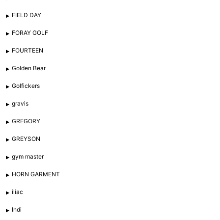
FIELD DAY
FORAY GOLF
FOURTEEN
Golden Bear
Golfickers
gravis
GREGORY
GREYSON
gym master
HORN GARMENT
iliac
Indi