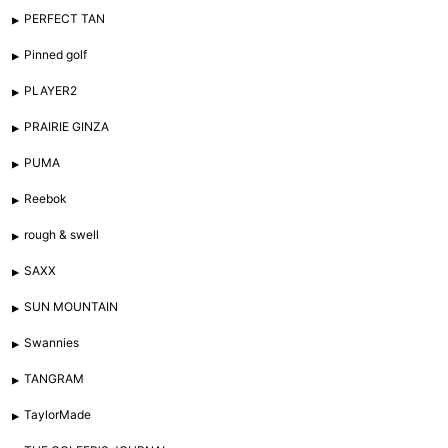
PERFECT TAN
Pinned golf
PLAYER2
PRAIRIE GINZA
PUMA
Reebok
rough & swell
SAXX
SUN MOUNTAIN
Swannies
TANGRAM
TaylorMade