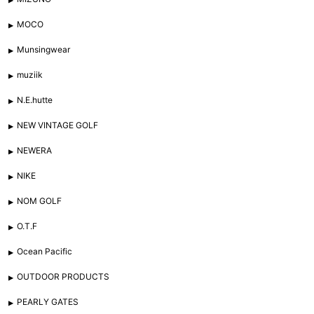
MOCO
Munsingwear
muziik
N.E.hutte
NEW VINTAGE GOLF
NEWERA
NIKE
NOM GOLF
O.T.F
Ocean Pacific
OUTDOOR PRODUCTS
PEARLY GATES