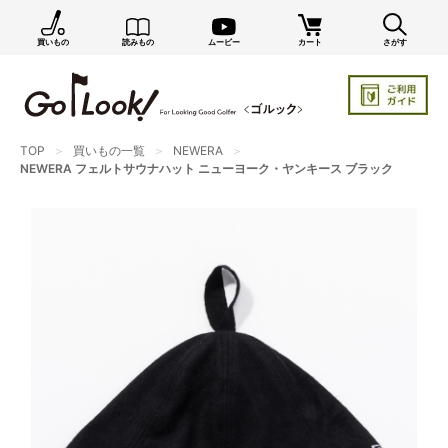
買いもの
読みもの
ムービー
カート
さがす
×
GO/LOOK! からのお知らせ（受信設定）
新商品情報や編集部のオススメ、オトクな情報・買い
忘れ通知等を受信できます。
TOP
買いもの一覧
NEWERA
まだご登録でない方はぜひ！
NEWERA フェルトサウナハット ニューヨーク・ヤンキース ブラック
店長ジャック厳選の新作商品情報をいち早くお届け（メルマガ）
編集部セレクトのスタイル提案・お得情報（ダイレクトメール）
カートに残っている商品のお知らせ（買い忘れ通知）
お知らせを受け取る
いつでもメール内のリンクから配信停止できます