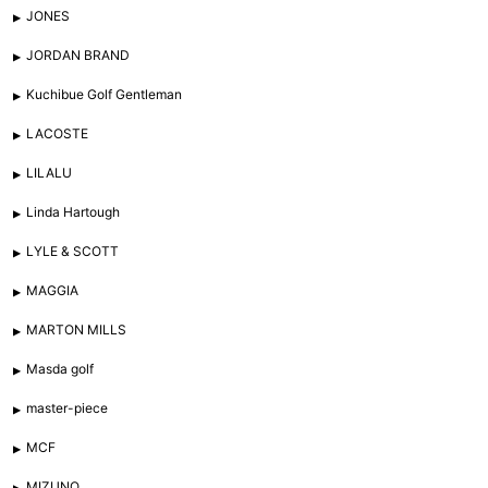
JONES
JORDAN BRAND
Kuchibue Golf Gentleman
LACOSTE
LILALU
Linda Hartough
LYLE & SCOTT
MAGGIA
MARTON MILLS
Masda golf
master-piece
MCF
MIZUNO