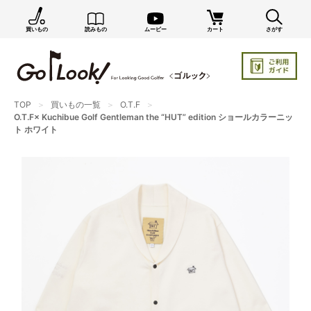
買いもの
読みもの
ムービー
カート
さがす
×
GO/LOOK! からのお知らせ（受信設定）
新商品情報や編集部のオススメ、オトクな情報・買い
忘れ通知等を受信できます。
TOP
買いもの一覧
O.T.F
まだご登録でない方はぜひ！
O.T.F× Kuchibue Golf Gentleman the “HUT” edition ショールカラーニッ
ト ホワイト
店長ジャック厳選の新作商品情報をいち早くお届け（メルマガ）
編集部セレクトのスタイル提案・お得情報（ダイレクトメール）
カートに残っている商品のお知らせ（買い忘れ通知）
お知らせを受け取る
いつでもメール内のリンクから配信停止できます