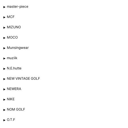
master-piece
MCF
MIZUNO
MOCO
Munsingwear
muziik
N.E.hutte
NEW VINTAGE GOLF
NEWERA
NIKE
NOM GOLF
O.T.F