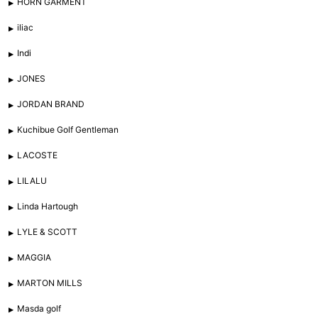
HORN GARMENT
iliac
Indi
JONES
JORDAN BRAND
Kuchibue Golf Gentleman
LACOSTE
LILALU
Linda Hartough
LYLE & SCOTT
MAGGIA
MARTON MILLS
Masda golf