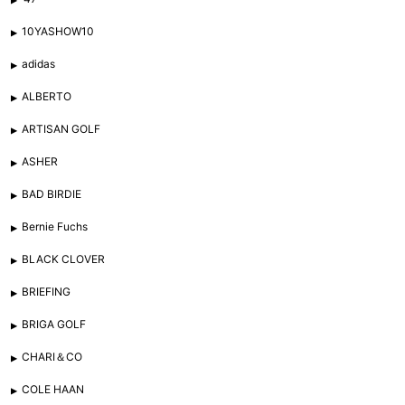
10YASHOW10
adidas
ALBERTO
ARTISAN GOLF
ASHER
BAD BIRDIE
Bernie Fuchs
BLACK CLOVER
BRIEFING
BRIGA GOLF
CHARI＆CO
COLE HAAN