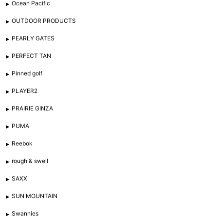
Ocean Pacific
OUTDOOR PRODUCTS
PEARLY GATES
PERFECT TAN
Pinned golf
PLAYER2
PRAIRIE GINZA
PUMA
Reebok
rough & swell
SAXX
SUN MOUNTAIN
Swannies