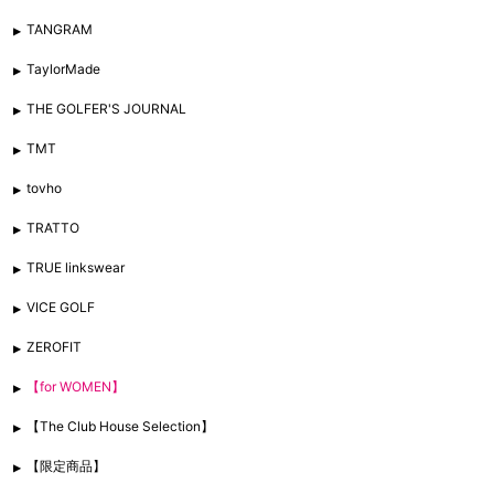
TANGRAM
TaylorMade
THE GOLFER'S JOURNAL
TMT
tovho
TRATTO
TRUE linkswear
VICE GOLF
ZEROFIT
【for WOMEN】
【The Club House Selection】
【限定商品】