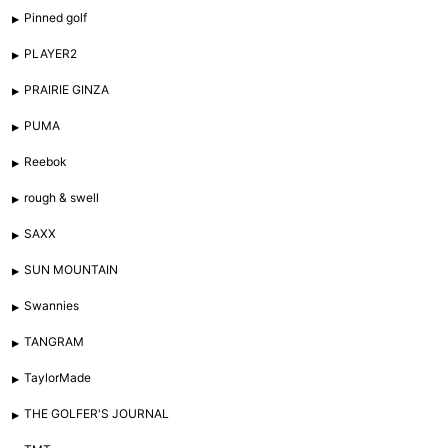
Pinned golf
PLAYER2
PRAIRIE GINZA
PUMA
Reebok
rough & swell
SAXX
SUN MOUNTAIN
Swannies
TANGRAM
TaylorMade
THE GOLFER'S JOURNAL