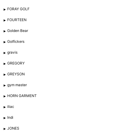
FORAY GOLF
FOURTEEN
Golden Bear
Golfickers
gravis
GREGORY
GREYSON
gym master
HORN GARMENT
iliac
Indi
JONES