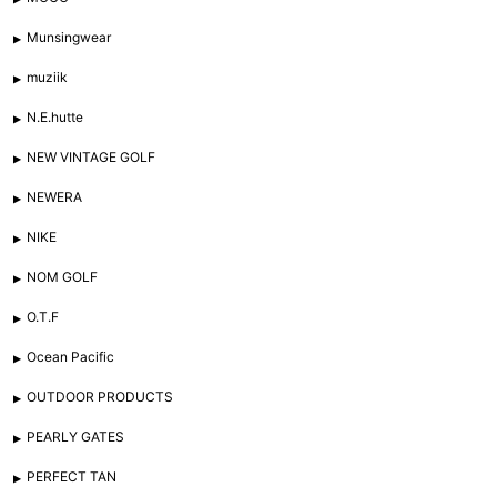
Munsingwear
muziik
N.E.hutte
NEW VINTAGE GOLF
NEWERA
NIKE
NOM GOLF
O.T.F
Ocean Pacific
OUTDOOR PRODUCTS
PEARLY GATES
PERFECT TAN