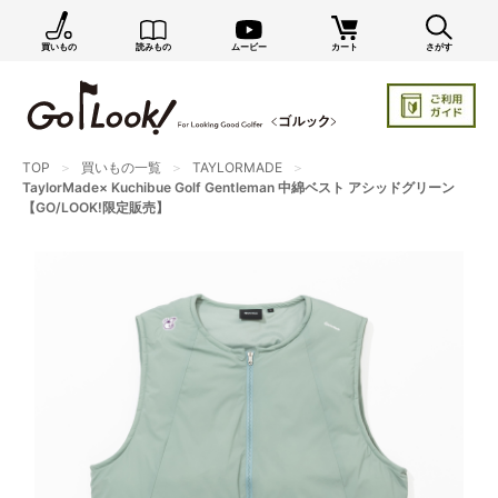
買いもの
読みもの
ムービー
カート
さがす
×
GO/LOOK! からのお知らせ（受信設定）
新商品情報や編集部のオススメ、オトクな情報・買い
忘れ通知等を受信できます。
TOP
買いもの一覧
TAYLORMADE
まだご登録でない方はぜひ！
TaylorMade× Kuchibue Golf Gentleman 中綿ベスト アシッドグリーン
【GO/LOOK!限定販売】
店長ジャック厳選の新作商品情報をいち早くお届け（メルマガ）
編集部セレクトのスタイル提案・お得情報（ダイレクトメール）
カートに残っている商品のお知らせ（買い忘れ通知）
お知らせを受け取る
いつでもメール内のリンクから配信停止できます