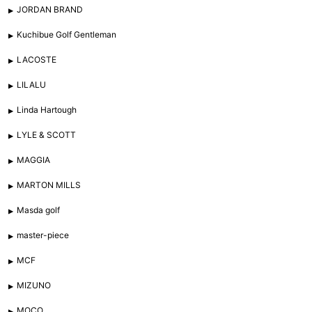
JORDAN BRAND
Kuchibue Golf Gentleman
LACOSTE
LILALU
Linda Hartough
LYLE & SCOTT
MAGGIA
MARTON MILLS
Masda golf
master-piece
MCF
MIZUNO
MOCO