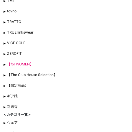
TMT
tovho
TRATTO
TRUE linkswear
VICE GOLF
ZEROFIT
【for WOMEN】
【The Club House Selection】
【限定商品】
ギア猿
迷迭香
＜カテゴリ一覧＞
ウェア