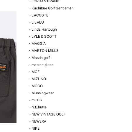
-
JORDAN BRAND
-
Kuchibue Golf Gentleman
-
LACOSTE
-
LILALU
-
Linda Hartough
-
LYLE & SCOTT
-
MAGGIA
-
MARTON MILLS
-
Masda golf
-
master-piece
-
MCF
-
MIZUNO
-
MOCO
-
Munsingwear
-
muziik
-
N.E.hutte
-
NEW VINTAGE GOLF
-
NEWERA
-
NIKE