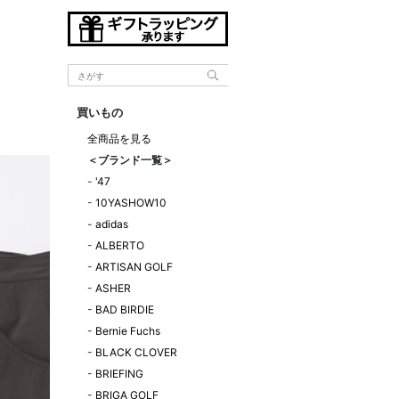
買いもの
全商品を見る
＜ブランド一覧＞
-
'47
-
10YASHOW10
-
adidas
-
ALBERTO
-
ARTISAN GOLF
-
ASHER
-
BAD BIRDIE
-
Bernie Fuchs
-
BLACK CLOVER
-
BRIEFING
-
BRIGA GOLF