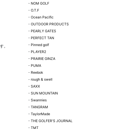
-
NOM GOLF
-
O.T.F
-
Ocean Pacific
-
OUTDOOR PRODUCTS
-
PEARLY GATES
-
PERFECT TAN
-
Pinned golf
す。
-
PLAYER2
-
PRAIRIE GINZA
-
PUMA
-
Reebok
-
rough & swell
-
SAXX
-
SUN MOUNTAIN
-
Swannies
-
TANGRAM
-
TaylorMade
-
THE GOLFER'S JOURNAL
-
TMT