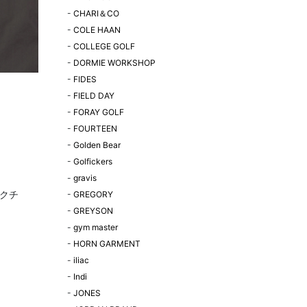
-
CHARI＆CO
-
COLE HAAN
-
COLLEGE GOLF
-
DORMIE WORKSHOP
-
FIDES
-
FIELD DAY
-
FORAY GOLF
-
FOURTEEN
-
Golden Bear
-
Golfickers
-
gravis
クチ
-
GREGORY
-
GREYSON
-
gym master
-
HORN GARMENT
-
iliac
-
Indi
-
JONES