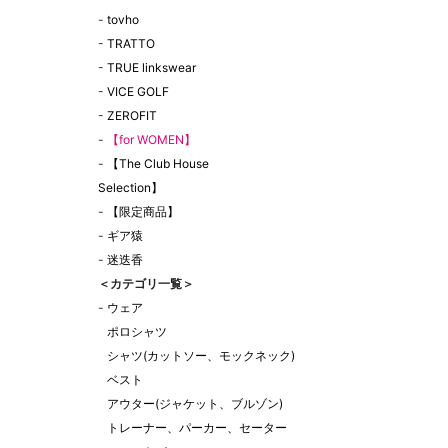
-
tovho
-
TRATTO
-
TRUE linkswear
-
VICE GOLF
-
ZEROFIT
-
【for WOMEN】
-
【The Club House
Selection】
-
【限定商品】
-
ギア猿
-
迷迭香
＜カテゴリ一覧＞
-
ウェア
ポロシャツ
シャツ(カットソー、モックネック)
ベスト
アウター(ジャケット、ブルゾン)
トレーナー、パーカー、セーター