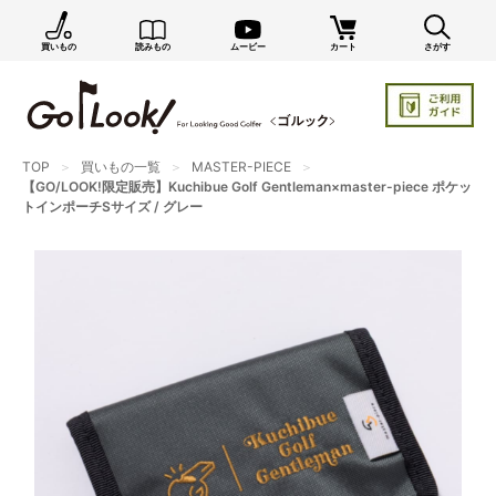
買いもの
読みもの
ムービー
カート
さがす
×
GO/LOOK! からのお知らせ（受信設定）
新商品情報や編集部のオススメ、オトクな情報・買い
忘れ通知等を受信できます。
TOP
買いもの一覧
MASTER-PIECE
まだご登録でない方はぜひ！
【GO/LOOK!限定販売】Kuchibue Golf Gentleman×master-piece ポケッ
トインポーチSサイズ / グレー
店長ジャック厳選の新作商品情報をいち早くお届け（メルマガ）
編集部セレクトのスタイル提案・お得情報（ダイレクトメール）
カートに残っている商品のお知らせ（買い忘れ通知）
お知らせを受け取る
いつでもメール内のリンクから配信停止できます