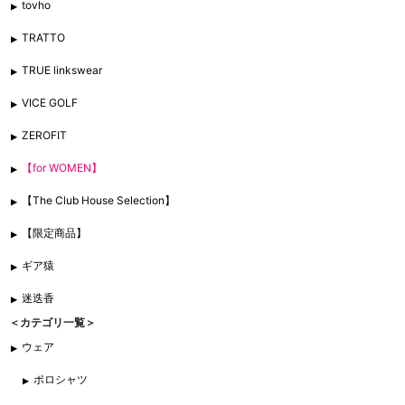
tovho
TRATTO
TRUE linkswear
VICE GOLF
ZEROFIT
【for WOMEN】
【The Club House Selection】
【限定商品】
ギア猿
迷迭香
＜カテゴリ一覧＞
ウェア
ポロシャツ