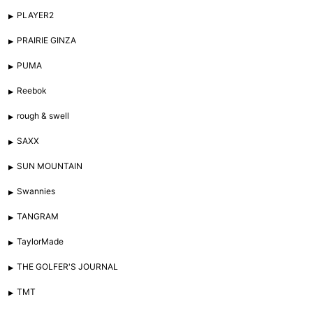
PLAYER2
PRAIRIE GINZA
PUMA
Reebok
rough & swell
SAXX
SUN MOUNTAIN
Swannies
TANGRAM
TaylorMade
THE GOLFER'S JOURNAL
TMT