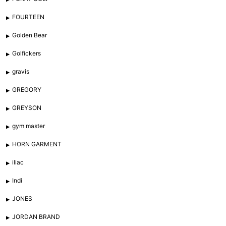
FOURTEEN
Golden Bear
Golfickers
gravis
GREGORY
GREYSON
gym master
HORN GARMENT
iliac
Indi
JONES
JORDAN BRAND