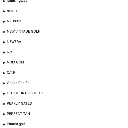
Munsingwear
muziik
N.E.hutte
NEW VINTAGE GOLF
NEWERA
NIKE
NOM GOLF
O.T.F
Ocean Pacific
OUTDOOR PRODUCTS
PEARLY GATES
PERFECT TAN
Pinned golf