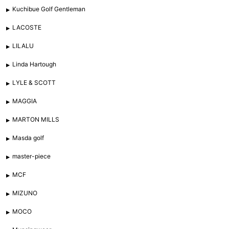
Kuchibue Golf Gentleman
LACOSTE
LILALU
Linda Hartough
LYLE & SCOTT
MAGGIA
MARTON MILLS
Masda golf
master-piece
MCF
MIZUNO
MOCO