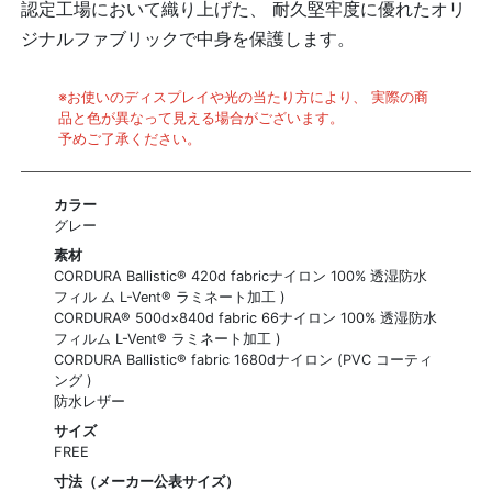
認定工場において織り上げた、 耐久堅牢度に優れたオリ
ジナルファブリックで中身を保護します。
※お使いのディスプレイや光の当たり方により、 実際の商
品と色が異なって見える場合がございます。
予めご了承ください。
カラー
グレー
素材
CORDURA Ballistic® 420d fabricナイロン 100% 透湿防水
フィル ム L-Vent® ラミネート加工 )
CORDURA® 500d×840d fabric 66ナイロン 100% 透湿防水
フィルム L-Vent® ラミネート加工 )
CORDURA Ballistic® fabric 1680dナイロン (PVC コーティ
ング )
防水レザー
サイズ
FREE
寸法（メーカー公表サイズ）