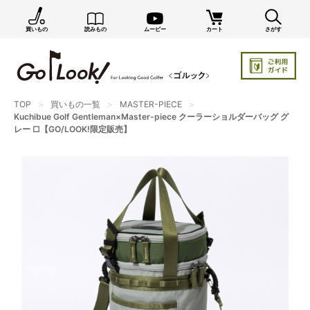
買いもの
読みもの
ムービー
カート
さがす
×
GO/LOOK! からのお知らせ（受信設定）
新商品情報や編集部のオススメ、オトクな情報・買い
忘れ通知等を受信できます。
TOP
買いもの一覧
MASTER-PIECE
まだご登録でない方はぜひ！
Kuchibue Golf Gentleman×Master-piece クーラーショルダーバッグ グ
レー □【GO/LOOK!限定販売】
店長ジャック厳選の新作商品情報をいち早くお届け（メルマガ）
編集部セレクトのスタイル提案・お得情報（ダイレクトメール）
カートに残っている商品のお知らせ（買い忘れ通知）
お知らせを受け取る
いつでもメール内のリンクから配信停止できます