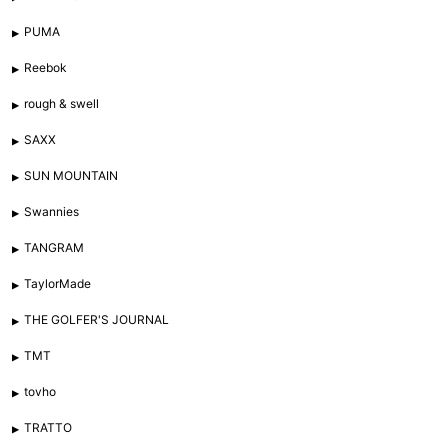
PUMA
Reebok
rough & swell
SAXX
SUN MOUNTAIN
Swannies
TANGRAM
TaylorMade
THE GOLFER'S JOURNAL
TMT
tovho
TRATTO