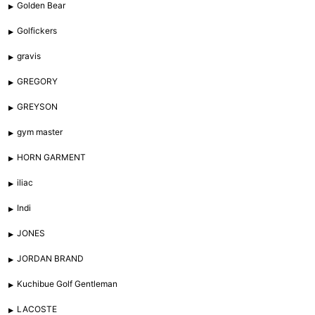
Golden Bear
Golfickers
gravis
GREGORY
GREYSON
gym master
HORN GARMENT
iliac
Indi
JONES
JORDAN BRAND
Kuchibue Golf Gentleman
LACOSTE