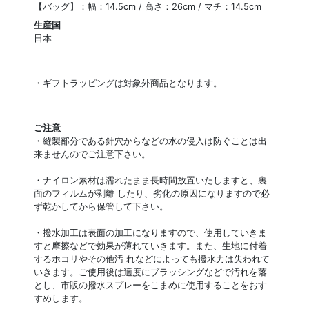
【バッグ】：幅：14.5cm / 高さ：26cm / マチ：14.5cm
生産国
日本
・ギフトラッピングは対象外商品となります。
ご注意
・縫製部分である針穴からなどの水の侵入は防ぐことは出
来ませんのでご注意下さい。
・ナイロン素材は濡れたまま長時間放置いたしますと、裏
面のフィルムが剥離 したり、劣化の原因になりますので必
ず乾かしてから保管して下さい。
・撥水加工は表面の加工になりますので、使用していきま
すと摩擦などで効果が薄れていきます。また、生地に付着
するホコリやその他汚 れなどによっても撥水力は失われて
いきます。ご使用後は適度にブラッシングなどで汚れを落
とし、市販の撥水スプレーをこまめに使用することをおす
すめします。