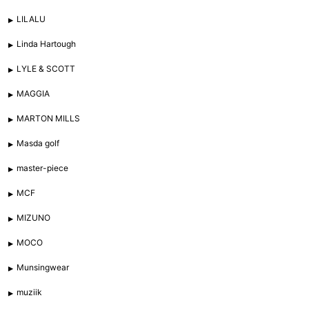
LILALU
Linda Hartough
LYLE & SCOTT
MAGGIA
MARTON MILLS
Masda golf
master-piece
MCF
MIZUNO
MOCO
Munsingwear
muziik