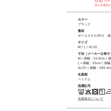
※お使いのデ
見える場合が
カラー
ブラック
素材
ポリエステル95％、
サイズ
M / L / XL(O)
寸法（メーカー公表サ
M＝肩幅：53.6cm / 
L＝肩幅：55cm / 身幅
XL(O)＝肩幅：456.4c
生産国
ベトナム
洗濯記号
洗濯表示について