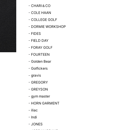
-
CHARI＆CO
-
COLE HAAN
-
COLLEGE GOLF
-
DORMIE WORKSHOP
-
FIDES
-
FIELD DAY
-
FORAY GOLF
-
FOURTEEN
-
Golden Bear
-
Golfickers
-
gravis
-
GREGORY
-
GREYSON
-
gym master
-
HORN GARMENT
-
iliac
-
Indi
-
JONES