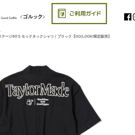
leman ヘリテージ90’S モックネックシャツ / ブラック【GO/LOOK!限定販売】