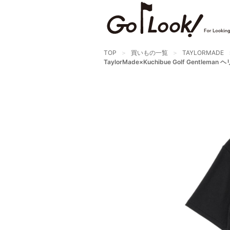
TOP
買いもの一覧
TAYLORMADE
TaylorMade×Kuchibue Golf Gent