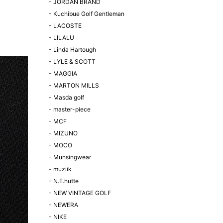
-
JORDAN BRAND
-
Kuchibue Golf Gentleman
-
LACOSTE
-
LILALU
-
Linda Hartough
-
LYLE & SCOTT
-
MAGGIA
-
MARTON MILLS
-
Masda golf
-
master-piece
-
MCF
-
MIZUNO
-
MOCO
-
Munsingwear
-
muziik
-
N.E.hutte
-
NEW VINTAGE GOLF
-
NEWERA
-
NIKE