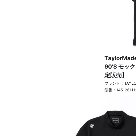
TaylorMad
90’S モッ
定販売】
ブランド：
TAYL
型番：
145-26111