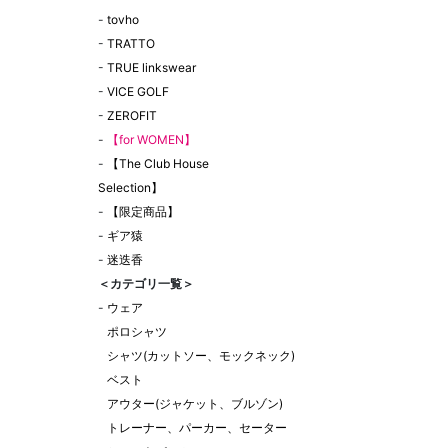
-
tovho
-
TRATTO
-
TRUE linkswear
-
VICE GOLF
-
ZEROFIT
-
【for WOMEN】
-
【The Club House
Selection】
-
【限定商品】
-
ギア猿
-
迷迭香
＜カテゴリ一覧＞
-
ウェア
ポロシャツ
シャツ(カットソー、モックネック)
ベスト
アウター(ジャケット、ブルゾン)
トレーナー、パーカー、セーター