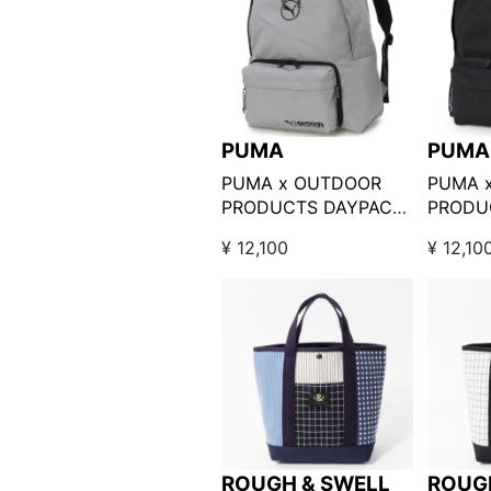
PUMA
PUMA
PUMA x OUTDOOR
PUMA 
PRODUCTS DAYPACK
PRODU
グレー
ブラッ
¥ 12,100
¥ 12,10
ROUGH & SWELL
ROUG