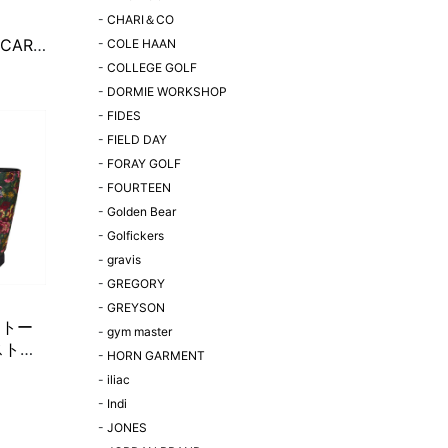
-
CHARI＆CO
 CART
-
COLE HAAN
-
COLLEGE GOLF
-
DORMIE WORKSHOP
-
FIDES
-
FIELD DAY
-
FORAY GOLF
-
FOURTEEN
-
Golden Bear
-
Golfickers
-
gravis
-
GREGORY
-
GREYSON
フトー
-
gym master
ストリ
-
HORN GARMENT
-
iliac
-
Indi
-
JONES