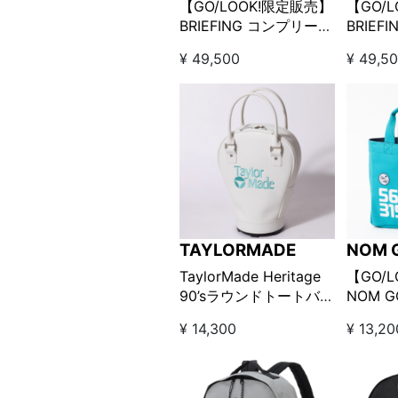
【GO/LOOK!限定販売】
【GO/
BRIEFING コンプリー
BRIEF
ト・ゴルフバッグ ブラ
ト・ゴ
¥ 49,500
¥ 49,5
ック □
クネイビ
TAYLORMADE
NOM 
TaylorMade Heritage
【GO/
90’sラウンドトートバッ
NOM 
グ ホワイト
ン付き
¥ 14,300
¥ 13,20
562B3