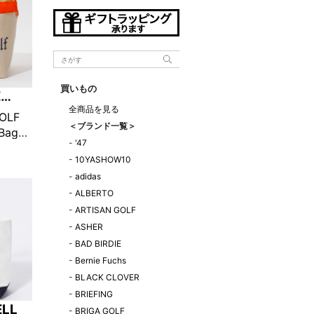
買いもの
E
全商品を見る
OLF
＜ブランド一覧＞
Bag
-
'47
ースペ
-
10YASHOW10
グ
-
adidas
-
ALBERTO
-
ARTISAN GOLF
-
ASHER
-
BAD BIRDIE
-
Bernie Fuchs
-
BLACK CLOVER
-
BRIEFING
ELL
-
BRIGA GOLF