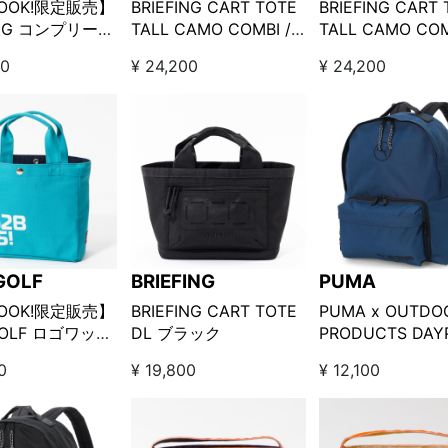
LOOK!限定販売】
BRIEFING CART TOTE
BRIEFING CART
ING コンプリー
TALL CAMO COMBI /
TALL CAMO COM
ルフバッグ ダー
MULTICAM
ARID×TAN（ベ
00
¥ 24,200
¥ 24,200
ー □
BLK×R.GREEN
系）
GOLF
BRIEFING
PUMA
LOOK!限定販売】
BRIEFING CART TOTE
PUMA x OUTDO
GOLF ロゴワッペ
DL ブラック
PRODUCTS DAY
カートバッグ
ネイビー
0
¥ 19,800
¥ 12,100
15! スカイブルー