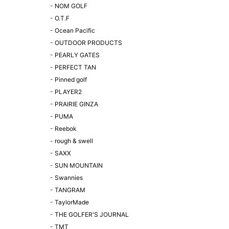
-
NOM GOLF
-
O.T.F
-
Ocean Pacific
-
OUTDOOR PRODUCTS
-
PEARLY GATES
-
PERFECT TAN
-
Pinned golf
-
PLAYER2
-
PRAIRIE GINZA
-
PUMA
-
Reebok
-
rough & swell
-
SAXX
-
SUN MOUNTAIN
-
Swannies
-
TANGRAM
-
TaylorMade
-
THE GOLFER'S JOURNAL
-
TMT