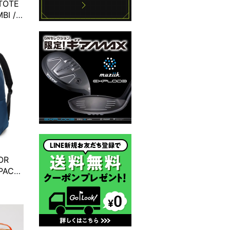
 TOTE
BI /
ージュ
OR
PACK