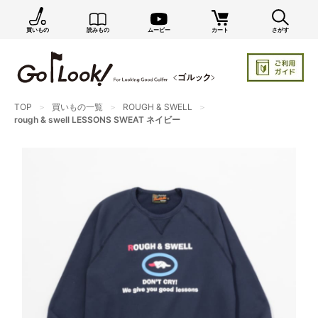
買いもの
読みもの
ムービー
カート
さがす
×
GO/LOOK! からのお知らせ（受信設定）
新商品情報や編集部のオススメ、オトクな情報・買い
忘れ通知等を受信できます。
TOP
買いもの一覧
ROUGH & SWELL
まだご登録でない方はぜひ！
rough & swell LESSONS SWEAT ネイビー
店長ジャック厳選の新作商品情報をいち早くお届け（メルマガ）
編集部セレクトのスタイル提案・お得情報（ダイレクトメール）
カートに残っている商品のお知らせ（買い忘れ通知）
お知らせを受け取る
いつでもメール内のリンクから配信停止できます