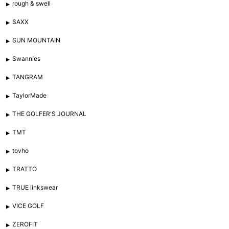
rough & swell
SAXX
SUN MOUNTAIN
Swannies
TANGRAM
TaylorMade
THE GOLFER'S JOURNAL
TMT
tovho
TRATTO
TRUE linkswear
VICE GOLF
ZEROFIT