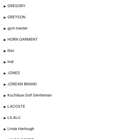
GREGORY
GREYSON
gym master
HORN GARMENT
iliac
Indi
JONES
JORDAN BRAND
Kuchibue Golf Gentleman
LACOSTE
LILALU
Linda Hartough