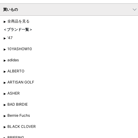
買いもの
全商品を見る
＜ブランド一覧＞
'47
10YASHOW10
adidas
ALBERTO
ARTISAN GOLF
ASHER
BAD BIRDIE
Bernie Fuchs
BLACK CLOVER
BRIEFING