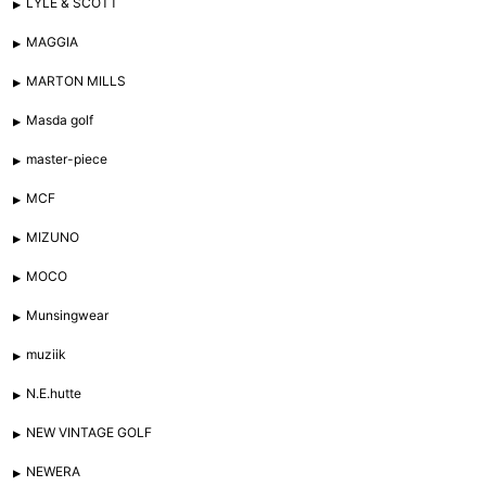
LYLE & SCOTT
MAGGIA
MARTON MILLS
Masda golf
master-piece
MCF
MIZUNO
MOCO
Munsingwear
muziik
N.E.hutte
NEW VINTAGE GOLF
NEWERA