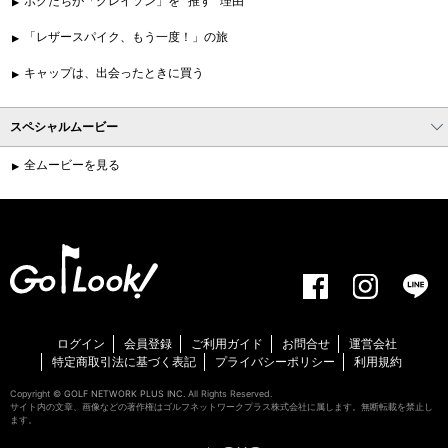
ボクたちが「グレイソン」を “推す” 理由
「レザースパイク、もう一度！」の旅
キャップは、出会ったときに買う
スペシャルムービー
全ムービーを見る
ログイン
会員登録
ご利用ガイド
お問合せ
運営会社
特定商取引法に基づく表記
プライバシーポリシー
利用規約
Copyright ©
GOLF NETWORK PLUS INC.
All Rights Reserved.
サイト内の文章、画像などの著作権はゴルフネットワークプラス株式会社に属します。無断転載を禁止し
ます。