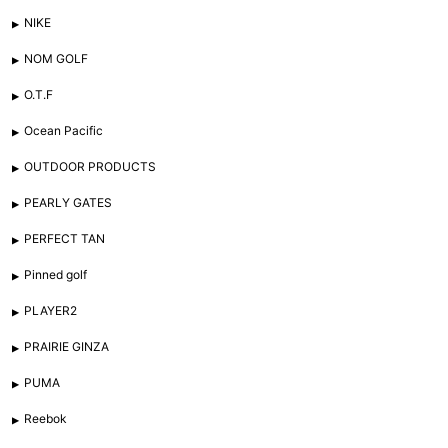
NIKE
NOM GOLF
O.T.F
Ocean Pacific
OUTDOOR PRODUCTS
PEARLY GATES
PERFECT TAN
Pinned golf
PLAYER2
PRAIRIE GINZA
PUMA
Reebok