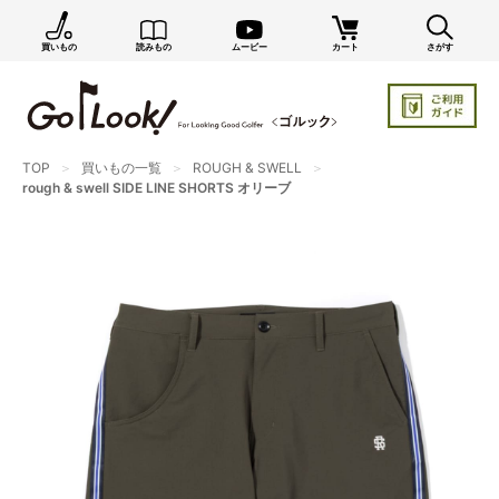
買いもの
読みもの
ムービー
カート
さがす
×
GO/LOOK! からのお知らせ（受信設定）
新商品情報や編集部のオススメ、オトクな情報・買い
忘れ通知等を受信できます。
TOP
買いもの一覧
ROUGH & SWELL
まだご登録でない方はぜひ！
rough & swell SIDE LINE SHORTS オリーブ
店長ジャック厳選の新作商品情報をいち早くお届け（メルマガ）
編集部セレクトのスタイル提案・お得情報（ダイレクトメール）
カートに残っている商品のお知らせ（買い忘れ通知）
お知らせを受け取る
いつでもメール内のリンクから配信停止できます