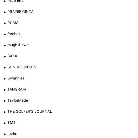
PLAYER2
PRAIRIE GINZA
PUMA
Reebok
rough & swell
SAXX
SUN MOUNTAIN
Swannies
TANGRAM
TaylorMade
THE GOLFER'S JOURNAL
TMT
tovho