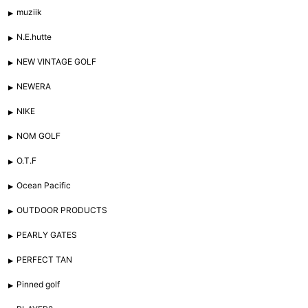
muziik
N.E.hutte
NEW VINTAGE GOLF
NEWERA
NIKE
NOM GOLF
O.T.F
Ocean Pacific
OUTDOOR PRODUCTS
PEARLY GATES
PERFECT TAN
Pinned golf