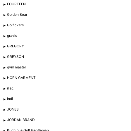
FOURTEEN
Golden Bear
Golfickers
gravis
GREGORY
GREYSON
gym master
HORN GARMENT
iliac
Indi
JONES
JORDAN BRAND
Kuchibue Golf Gentleman