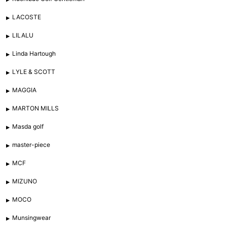
LACOSTE
LILALU
Linda Hartough
LYLE & SCOTT
MAGGIA
MARTON MILLS
Masda golf
master-piece
MCF
MIZUNO
MOCO
Munsingwear