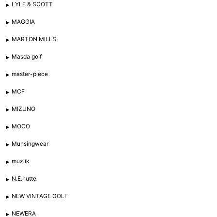
LYLE & SCOTT
MAGGIA
MARTON MILLS
Masda golf
master-piece
MCF
MIZUNO
MOCO
Munsingwear
muziik
N.E.hutte
NEW VINTAGE GOLF
NEWERA