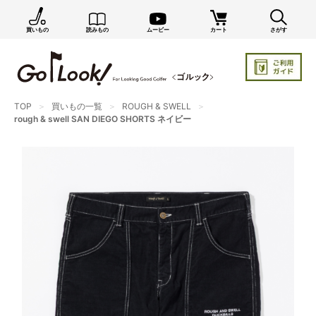
買いもの
読みもの
ムービー
カート
さがす
×
GO/LOOK! からのお知らせ（受信設定）
新商品情報や編集部のオススメ、オトクな情報・買い
忘れ通知等を受信できます。
TOP
買いもの一覧
ROUGH & SWELL
まだご登録でない方はぜひ！
rough & swell SAN DIEGO SHORTS ネイビー
店長ジャック厳選の新作商品情報をいち早くお届け（メルマガ）
編集部セレクトのスタイル提案・お得情報（ダイレクトメール）
カートに残っている商品のお知らせ（買い忘れ通知）
お知らせを受け取る
いつでもメール内のリンクから配信停止できます