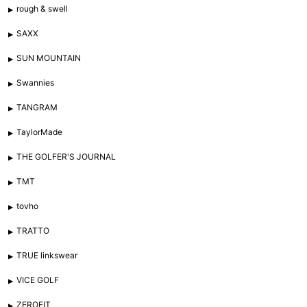
rough & swell
SAXX
SUN MOUNTAIN
Swannies
TANGRAM
TaylorMade
THE GOLFER'S JOURNAL
TMT
tovho
TRATTO
TRUE linkswear
VICE GOLF
ZEROFIT