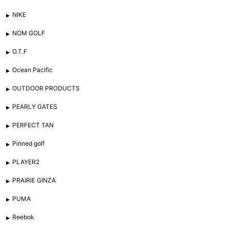
NIKE
NOM GOLF
O.T.F
Ocean Pacific
OUTDOOR PRODUCTS
PEARLY GATES
PERFECT TAN
Pinned golf
PLAYER2
PRAIRIE GINZA
PUMA
Reebok