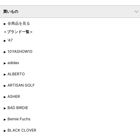
買いもの
全商品を見る
＜ブランド一覧＞
'47
10YASHOW10
adidas
ALBERTO
ARTISAN GOLF
ASHER
BAD BIRDIE
Bernie Fuchs
BLACK CLOVER