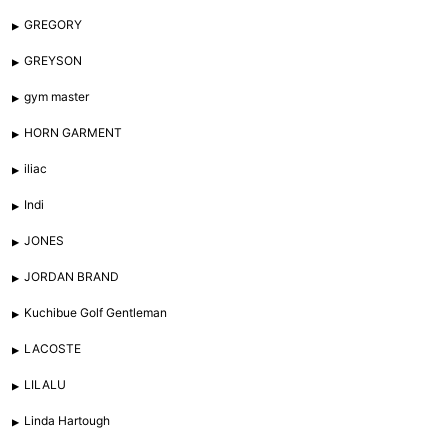
GREGORY
GREYSON
gym master
HORN GARMENT
iliac
Indi
JONES
JORDAN BRAND
Kuchibue Golf Gentleman
LACOSTE
LILALU
Linda Hartough