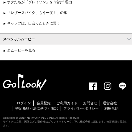
ボクたちが「グレイソン」を “推す” 理由
「レザースパイク、もう一度！」の旅
キャップは、出会ったときに買う
スペシャルムービー
全ムービーを見る
ログイン
会員登録
ご利用ガイド
お問合せ
運営会社
特定商取引法に基づく表記
プライバシーポリシー
利用規約
Copyright ©
GOLF NETWORK PLUS INC.
All Rights Reserved.
サイト内の文章、画像などの著作権はゴルフネットワークプラス株式会社に属します。無断転載を禁止し
ます。